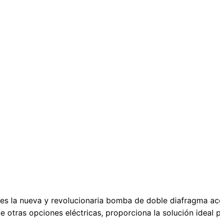
v
¿Cómo ahorro utilizand
Tabla de comp
s la nueva y revolucionaria bomba de doble diafragma a
 otras opciones eléctricas, proporciona la solución ideal p