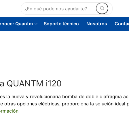
Buscar:
onocer Quantm
Soporte técnico
Nosotros
Conta
C
ma QUANTM i120
Bomb
s la nueva y revolucionaria bomba de doble diafragma a
 otras opciones eléctricas, proporciona la solución ideal p
Bo
Bo
ormación
Otras b