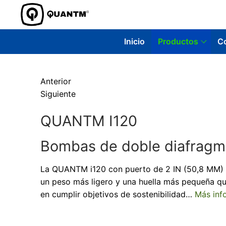
Ir
al
contenido
Inicio
Productos
C
Anterior
Siguiente
QUANTM I120
Bombas de doble diafrag
La QUANTM i120 con puerto de 2 IN (50,8 MM) e
un peso más ligero y una huella más pequeña que
en cumplir objetivos de sostenibilidad…
Más inf