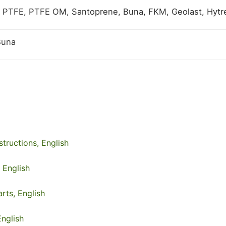
 PTFE, PTFE OM, Santoprene, Buna, FKM, Geolast, Hytr
Buna
ructions, English
 English
ts, English
nglish