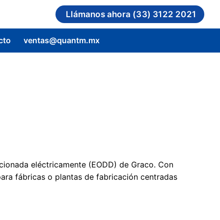
Llámanos ahora (33) 3122 2021
cto
ventas@quantm.mx
Inicio
Productos
Productos
onocer Quantm
as industriales
Conocer Quantm
Soporte técnico
ccionada eléctricamente (EODD) de Graco. Con
ara fábricas o plantas de fabricación centradas
mbas industriales
mbas sanitarias
¿Qué es?
Nosotros
QUANTM i30
Bombas sanitarias
¿Por qué se creó?
ombas línea Graco
Contacto