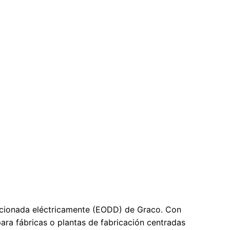
QUANTM i80
¿Cómo trabaja?
QUANTM h30
entas@quantm.mx
QUANTM i120
o esta tecnología?
QUANTM h80
atibilidad química
QUANTM h120
Certificaciones
ccionada eléctricamente (EODD) de Graco. Con
ara fábricas o plantas de fabricación centradas