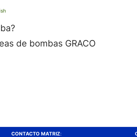
ish
mba?
íneas de bombas GRACO
CONTACTO MATRIZ
: