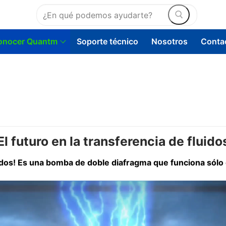
Buscar:
onocer Quantm
Soporte técnico
Nosotros
Conta
E
l
futuro
en la
transferencia
de
fluido
C
uidos! Es una bomba de doble diafragma que funciona sólo 
Bomb
Bo
Bo
Otras b