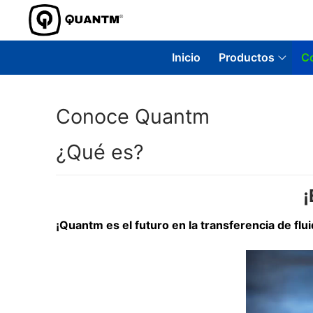
Ir
al
contenido
Inicio
Productos
C
Conoce Quantm
¿Qué es?
¡
¡Quantm es el futuro en la transferencia de fl
Reproductor
de
vídeo