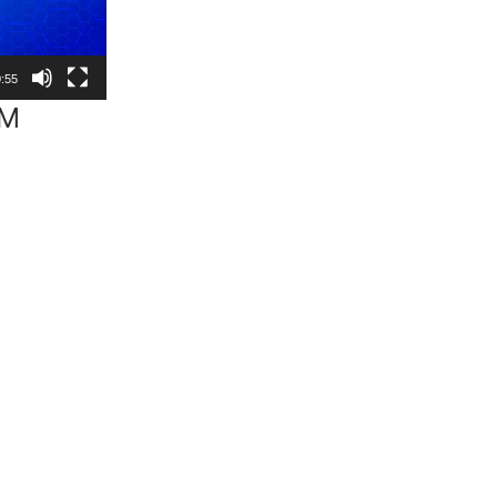
:55
TM