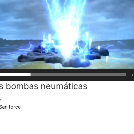
v
¿Cómo ahorro utilizand
Tabla de comp
00
las bombas neumáticas
o
Saniforce