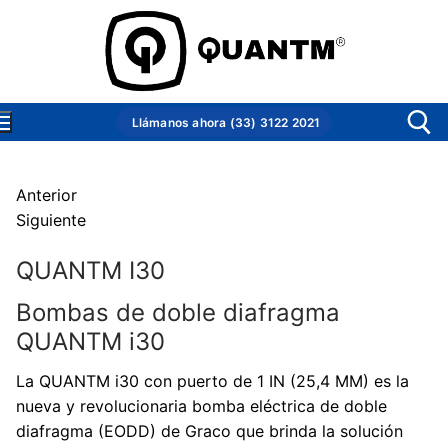
Ir
al
contenido
Llámanos ahora (33) 3122 2021
Anterior
Buscar:
Siguiente
Inicio
QUANTM I30
Productos
Bombas de doble diafragma
Productos
Conocer Quantm
QUANTM i30
Bombas industriales
Conocer Quantm
Soporte técnico
La QUANTM i30 con puerto de 1 IN (25,4 MM) es la
Bombas industriales
Bombas sanitarias
¿Qué es?
Nosotros
nueva y revolucionaria bomba eléctrica de doble
diafragma (EODD) de Graco que brinda la solución
QUANTM i30
Bombas sanitarias
¿Por qué se creó?
Otras bombas línea Graco
Contacto