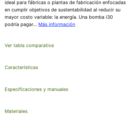
ideal para fábricas o plantas de fabricación enfocadas
en cumplir objetivos de sustentabilidad al reducir su
QUANTM i80
¿Cómo trabaja?
QUANTM h30
ventas@quantm.mx
mayor costo variable: la energía. Una bomba i30
podría pagar…
Más información
QUANTM i120
¿Cómo ahorro utilizando esta tecnología?
QUANTM h80
Tabla de compatibilidad química
QUANTM h120
Ver tabla comparativa
Certificaciones
Características
Especificaciones y manuales
Materiales