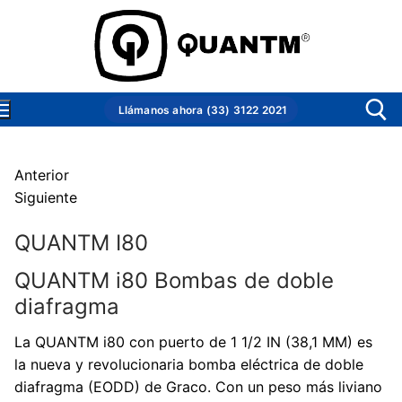
Ir
al
contenido
Llámanos ahora (33) 3122 2021
Anterior
Buscar:
Siguiente
Inicio
QUANTM I80
Productos
QUANTM i80 Bombas de doble
Productos
Conocer Quantm
diafragma
Bombas industriales
Conocer Quantm
Soporte técnico
La QUANTM i80 con puerto de 1 1/2 IN (38,1 MM) es
Bombas industriales
Bombas sanitarias
¿Qué es?
Nosotros
la nueva y revolucionaria bomba eléctrica de doble
diafragma (EODD) de Graco. Con un peso más liviano
QUANTM i30
Bombas sanitarias
¿Por qué se creó?
Otras bombas línea Graco
Contacto