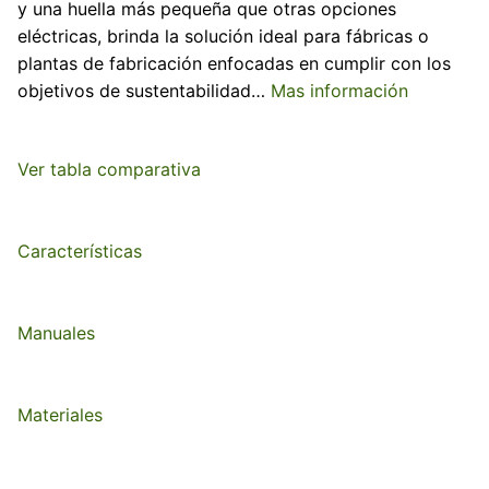
y una huella más pequeña que otras opciones
eléctricas, brinda la solución ideal para fábricas o
QUANTM i80
¿Cómo trabaja?
QUANTM h30
ventas@quantm.mx
plantas de fabricación enfocadas en cumplir con los
objetivos de sustentabilidad…
Mas información
QUANTM i120
¿Cómo ahorro utilizando esta tecnología?
QUANTM h80
Tabla de compatibilidad química
QUANTM h120
Ver tabla comparativa
Certificaciones
Características
Manuales
Materiales